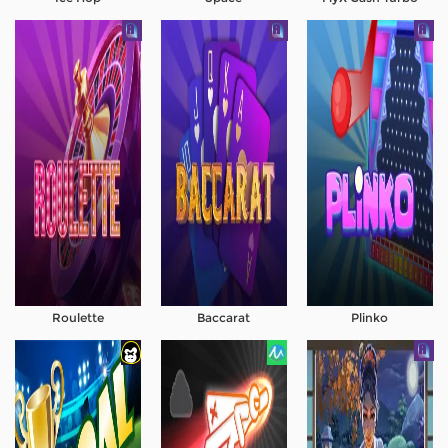
Roulette
Baccarat
Plinko