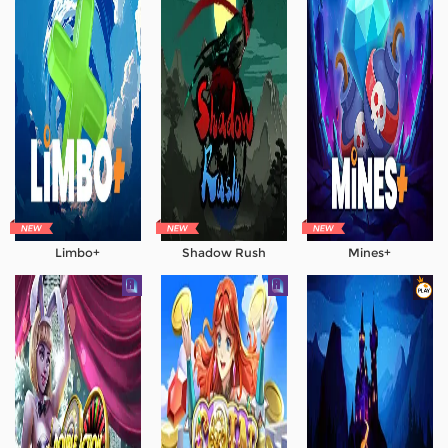
Limbo+
Shadow Rush
Mines+