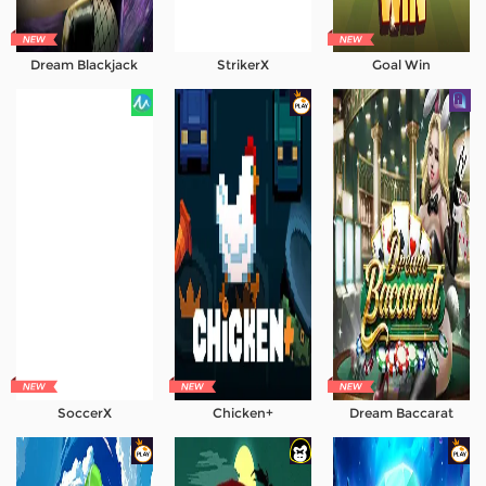
Referral
Dream Blackjack
StrikerX
Goal Win
Promosi
Hubungi Kami
Live Chat
Pengaduan Customer
Pilih Bahasa:
MASUK
DAFTAR
SoccerX
Chicken+
Dream Baccarat
&copy; VIO88: Link Resmi Slot Online, Judi Bola,
Toto Macau, Agen IDN Sports Terbaik. Hak Cipta
Dilindungi.